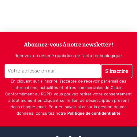
Abonnez-vous à notre newsletter !
Recevez un résumé quotidien de l'actu technologique.
S'inscrire
En cliquant sur s'inscrire, j’accepte de recevoir par email des
informations, actualités et offres commerciales de Clubic.
Conformément au RGPD, vous pouvez retirer votre consentement
à tout moment en cliquant sur le lien de désinscription présent
dans chaque email. Pour en savoir plus sur la gestion de vos
données, consultez notre
Politique de confidentialité