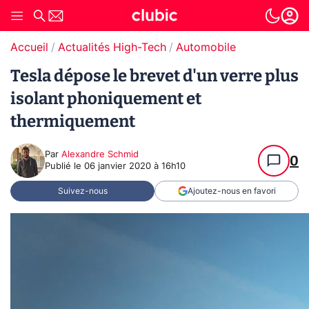
Accueil
Actualités High-Tech
Automobile
Tesla dépose le brevet d'un verre plus
isolant phoniquement et
thermiquement
Par
Alexandre Schmid
0
Publié le
06 janvier 2020 à 16h10
Suivez-nous
Ajoutez-nous en favori