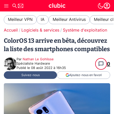
Meilleur VPN
IA
Meilleur Antivirus
Meilleur c
Accueil
Logiciels & services
Système d'exploitation (O
ColorOS 13 arrive en bêta, découvrez
la liste des smartphones compatibles
Par
Nathan Le Gohlisse
0
Spécialiste Hardware
Publié le
08 août 2022 à 16h35
Suivez-nous
Ajoutez-nous en favori