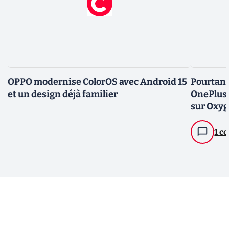
OPPO modernise ColorOS avec Android 15
Pourtant
et un design déjà familier
OnePlus 
sur Oxyg
1 c