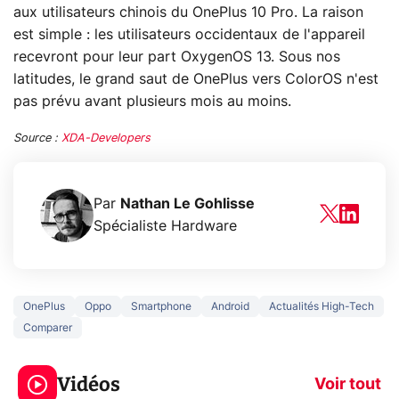
aux utilisateurs chinois du OnePlus 10 Pro. La raison
est simple : les utilisateurs occidentaux de l'appareil
recevront pour leur part OxygenOS 13. Sous nos
latitudes, le grand saut de OnePlus vers ColorOS n'est
pas prévu avant plusieurs mois au moins.
Source :
XDA-Developers
Par
Nathan Le Gohlisse
Spécialiste Hardware
OnePlus
Oppo
Smartphone
Android
Actualités High-Tech
Comparer
3 écrans en 1 pour
5 générations
319€ ? Voici L'AOC
jeux dans la
Vidéos
CQ32G4ZA !
prochaine Xbo
Voir tout