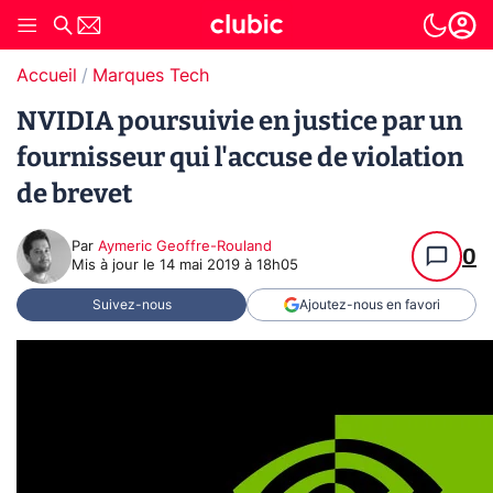
Accueil
Marques Tech
NVIDIA poursuivie en justice par un
fournisseur qui l'accuse de violation
de brevet
Par
Aymeric Geoffre-Rouland
0
Mis à jour le
14 mai 2019 à 18h05
Suivez-nous
Ajoutez-nous en favori