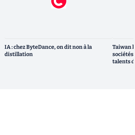
IA : chez ByteDance, on dit non à la
Taiwan l
distillation
sociétés
talents d