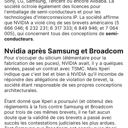
Sony, LG, Samsung, Tencent ou encore Alibaba. La
société octroie également des licences pour
l'emballage de semi-conducteurs et pour les
technologies d'interconnexions IP. La société affirme
que NVIDIA a violé cinq de ses brevets américains (5
666 046; 6 232 231; 6 317 333; 6 849 946; et 7 064
005), qui concernent tous des conceptions de
semi-
conducteurs
.
Nvidia après Samsung et Broadcom
Pour s'occuper du silicium (élémentaire pour la
fabrication de ses puces), NVIDIA avait, il y a quelques
années, passé un contrat avec TSMC. Mais Xperi
indique que c'est bel et bien à NVIDIA qu'il incombe de
répondre des allégations de violation de brevet, la
société étant responsable de ses propres conceptions
architecturales.
Étant donné que Xperi a poursuivi (et obtenu) des
règlements à la fois contre Samsung et Broadcom
pour trois de ces mêmes brevets, il ne fait aucun
doute que la validité de ces brevets a passé avec
succès les contestations judiciaires les plus ardues.