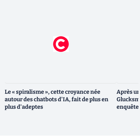
Le « spiralisme », cette croyance née
Après un
autour des chatbots d'IA, fait de plus en
Glucksma
plus d'adeptes
enquête