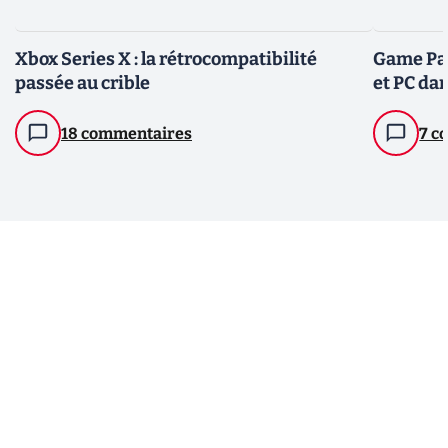
Xbox Series X : la rétrocompatibilité
Game Pas
passée au crible
et PC dan
18 commentaires
7 c