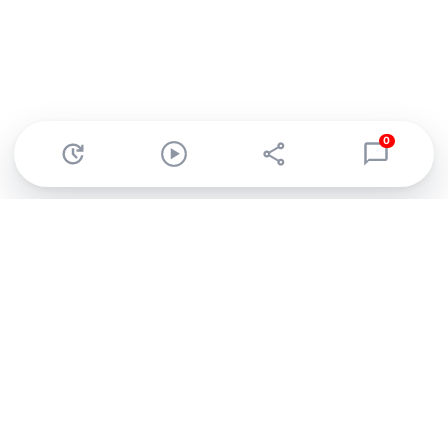
0
Abonnez-vous à notre newsletter !
Recevez un résumé quotidien de l'actu technologique.
S'inscrire
En cliquant sur s'inscrire, j’accepte de recevoir par email des
informations, actualités et offres commerciales de Clubic.