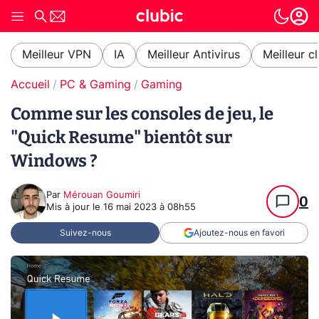
Meilleur VPN
IA
Meilleur Antivirus
Meilleur c
Accueil
PC & Gaming
Gaming
Comme sur les consoles de jeu, le
"Quick Resume" bientôt sur
Windows ?
Par
Mérouan Goumiri
0
Mis à jour le
16 mai 2023 à 08h55
Suivez-nous
Ajoutez-nous en favori