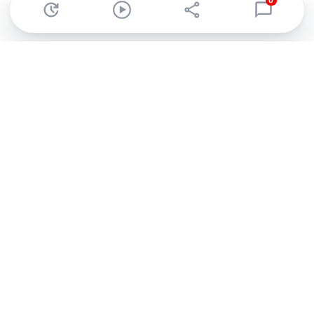
0
Abonnez-vous à notre newsletter !
Recevez un résumé quotidien de l'actu technologique.
S'inscrire
En cliquant sur s'inscrire, j’accepte de recevoir par email des
informations, actualités et offres commerciales de Clubic.
Conformément au RGPD, vous pouvez retirer votre consentement
à tout moment en cliquant sur le lien de désinscription présent
dans chaque email. Pour en savoir plus sur la gestion de vos
données, consultez notre
Politique de confidentialité