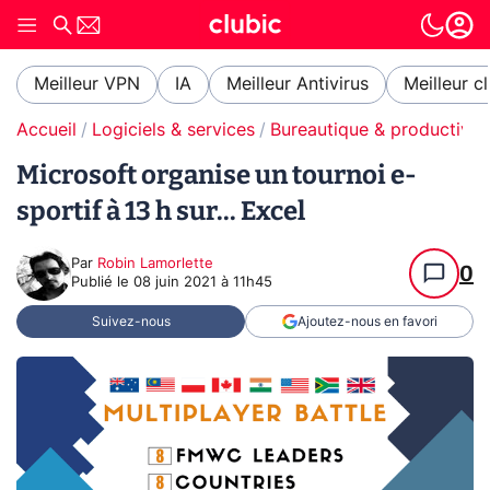
Meilleur VPN
IA
Meilleur Antivirus
Meilleur c
Accueil
Logiciels & services
Bureautique & productivit
Microsoft organise un tournoi e-
sportif à 13 h sur... Excel
Par
Robin Lamorlette
0
Publié le
08 juin 2021 à 11h45
Suivez-nous
Ajoutez-nous en favori