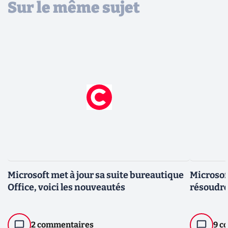
Sur le même sujet
Microsoft met à jour sa suite bureautique
Microsof
Office, voici les nouveautés
résoudre
2 commentaires
9 c