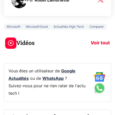
Par
Robin Lamorlette
Microsoft
Microsoft Excel
Actualités High-Tech
Comparer
3 écrans en 1 pour
5 générations
319€ ? Voici L'AOC
jeux dans la
Vidéos
CQ32G4ZA !
prochaine Xbo
Voir tout
Vous êtes un utilisateur de
Google
Actualités
ou de
WhatsApp
?
Suivez-nous pour ne rien rater de l'actu
tech !