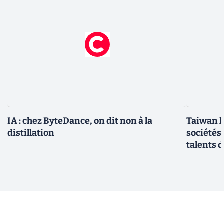
IA : chez ByteDance, on dit non à la
Taiwan l
distillation
sociétés
talents d