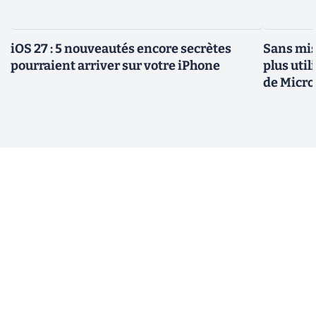
iOS 27 : 5 nouveautés encore secrètes
Sans mis
pourraient arriver sur votre iPhone
plus util
de Micro