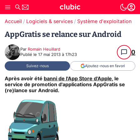
Accueil
Logiciels & services
Système d'exploitation (O
AppGratis se relance sur Android
Par
Romain Heuillard
0
Publié le
17 mai 2013 à 17h23
Suivez-nous
Ajoutez-nous en favori
Après avoir été
banni de l'App Store d'Apple
, le
service de promotion d'applications AppGratis se
(re)lance sur Android.