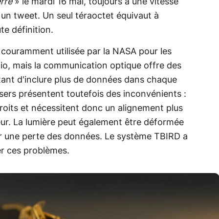
erre
» le mardi 16 mai, toujours à une vitesse
un tweet. Un seul téraoctet équivaut à
e définition.
s couramment utilisée par la NASA pour les
dio, mais la communication optique offre des
ttant d'inclure plus de données dans chaque
asers présentent toutefois des inconvénients :
roits et nécessitent donc un alignement plus
teur. La lumière peut également être déformée
er une perte des données. Le système TBIRD a
r ces problèmes.