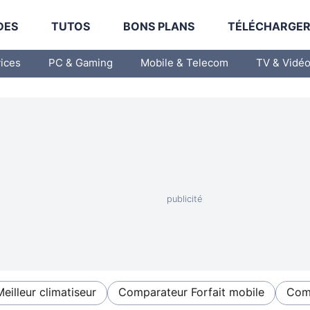
DES
TUTOS
BONS PLANS
TÉLÉCHARGE
vices
PC & Gaming
Mobile & Telecom
TV & Vidé
Meilleur climatiseur
Comparateur Forfait mobile
Comp