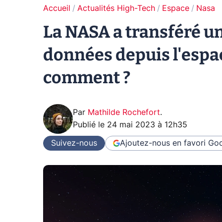
Accueil
Actualités High-Tech
Espace
Nasa
La NASA a transféré un
données depuis l'espac
comment ?
Par
Mathilde Rochefort
.
Publié le
24 mai 2023 à 12h35
Suivez-nous
Ajoutez-nous en favori
Goo