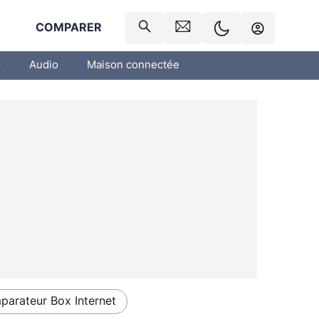
R
COMPARER
o
Audio
Maison connectée
arateur Box Internet