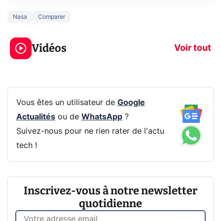
Nasa
Comparer
3 écrans en 1 pour
5 générations
319€ ? Voici L'AOC
jeux dans la
Vidéos
CQ32G4ZA !
prochaine Xbo
Voir tout
Vous êtes un utilisateur de
Google
Actualités
ou de
WhatsApp
?
Suivez-nous pour ne rien rater de l'actu
tech !
Inscrivez-vous à notre newsletter
quotidienne