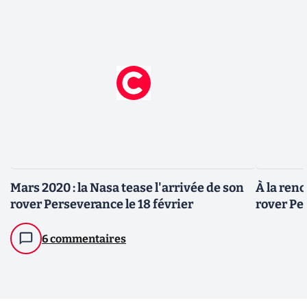
Mars 2020 : la Nasa tease l'arrivée de son
À la ren
rover Perseverance le 18 février
rover Pe
6 commentaires