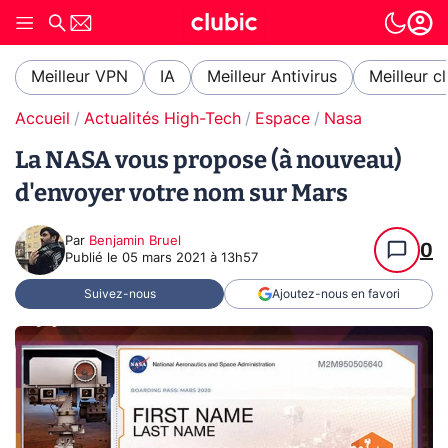
Meilleur VPN
IA
Meilleur Antivirus
Meilleur c
Accueil
Actualités High-Tech
Espace
Nasa
La NASA vous propose (à nouveau)
d'envoyer votre nom sur Mars
Par
Benjamin Bruel
0
Publié le
05 mars 2021 à 13h57
Suivez-nous
Ajoutez-nous en favori