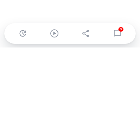
0
Abonnez-vous à notre newsletter !
Recevez un résumé quotidien de l'actu technologique.
S'inscrire
En cliquant sur s'inscrire, j’accepte de recevoir par email des
informations, actualités et offres commerciales de Clubic.
Conformément au RGPD, vous pouvez retirer votre consentement
à tout moment en cliquant sur le lien de désinscription présent
dans chaque email. Pour en savoir plus sur la gestion de vos