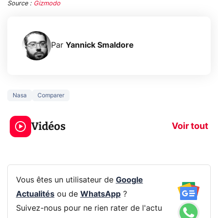
Source :
Gizmodo
Par
Yannick Smaldore
Nasa
Comparer
3 écrans en 1 pour
5 générations
319€ ? Voici L'AOC
jeux dans la
Vidéos
CQ32G4ZA !
prochaine Xbo
Voir tout
Vous êtes un utilisateur de
Google
Actualités
ou de
WhatsApp
?
Suivez-nous pour ne rien rater de l'actu