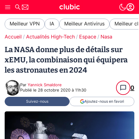
Meilleur VPN
IA
Meilleur Antivirus
Meilleur c
Accueil
Actualités High-Tech
Espace
Nasa
La NASA donne plus de détails sur
xEMU, la combinaison qui équipera
les astronautes en 2024
Par
Yannick Smaldore
0
Publié le
28 octobre 2020 à 11h30
Suivez-nous
Ajoutez-nous en favori