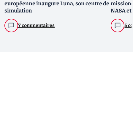
européenne inaugure Luna, son centre de
missions 
simulation
NASA et 
7 commentaires
5 c