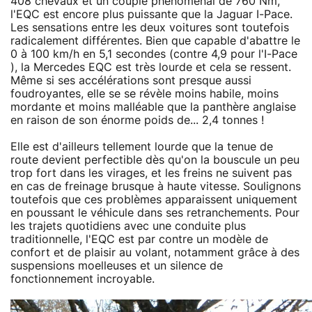
408 chevaux et un couple phénoménal de 760 Nm,
l'EQC est encore plus puissante que la Jaguar I-Pace.
Les sensations entre les deux voitures sont toutefois
radicalement différentes. Bien que capable d'abattre le
0 à 100 km/h en 5,1 secondes (contre 4,9 pour l'I-Pace
), la Mercedes EQC est très lourde et cela se ressent.
Même si ses accélérations sont presque aussi
foudroyantes, elle se se révèle moins habile, moins
mordante et moins malléable que la panthère anglaise
en raison de son énorme poids de... 2,4 tonnes !
Elle est d'ailleurs tellement lourde que la tenue de
route devient perfectible dès qu'on la bouscule un peu
trop fort dans les virages, et les freins ne suivent pas
en cas de freinage brusque à haute vitesse. Soulignons
toutefois que ces problèmes apparaissent uniquement
en poussant le véhicule dans ses retranchements. Pour
les trajets quotidiens avec une conduite plus
traditionnelle, l'EQC est par contre un modèle de
confort et de plaisir au volant, notamment grâce à des
suspensions moelleuses et un silence de
fonctionnement incroyable.