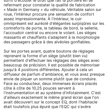
suffit d'écouter le bruit que fait la portière en se
refermant pour constater la qualité de fabrication
« Made in Germany » du véhicule. Véritable salon sur
roue, l'intérieur procure une sensation de confort
assez impressionnante. À l'intérieur, le cuir
omniprésent est auréolé d'élégantes surpiqûres sur les
contreforts de porte, le tableau de bord, la sellerie,
l'accoudoir central ou encore le volant. Les sièges
massants et chauffants s'adaptent à la morphologie
des passagers grâce à des alvéoles gonflables.
Sur les portes avant, quatre boutons de réglages
reprenant la forme d'un siège (plutôt bien vu)
permettent d'effectuer les réglages des sièges avec
beaucoup de précision. Il est possible de mémoriser
jusqu'à 4 positions différentes. Ajouter à cela un
diffuseur de parfum d'ambiance, et vous avez presque
envie de piquer un somme plutôt que de conduire.
Face au conducteur, deux immenses écrans placés
côte à côte de 10,25 pouces servent à
l'instrumentation et au système d'infotainment. C'est
d'ailleurs exactement le même grand écran que l'on
avait découvert sur le concept EQ, dont l'habitacle
était toutefois plus épuré que l'EQC qui s'avère