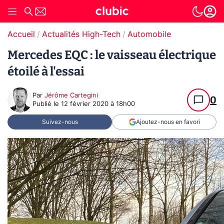
Accueil
Actualités High-Tech
Automobile
Mercedes EQC : le vaisseau électrique
étoilé à l'essai
Par
Jérôme Cartegini
0
Publié le
12 février 2020 à 18h00
Suivez-nous
Ajoutez-nous en favori