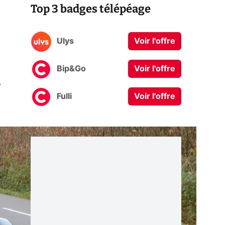
Top 3 badges télépéage
Ulys
Voir l'offre
Bip&Go
Voir l'offre
0
Fulli
Voir l'offre