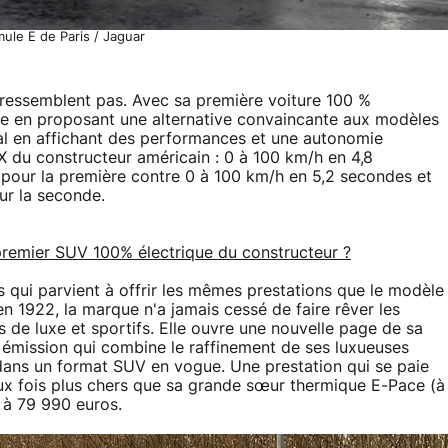
mule E de Paris / Jaguar
 ressemblent pas. Avec sa première voiture 100 %
nce en proposant une alternative convaincante aux modèles
mal en affichant des performances et une autonomie
X du constructeur américain : 0 à 100 km/h en 4,8
our la première contre 0 à 100 km/h en 5,2 secondes et
ur la seconde.
e premier SUV 100% électrique du constructeur ?
 qui parvient à offrir les mêmes prestations que le modèle
en 1922, la marque n'a jamais cessé de faire rêver les
 de luxe et sportifs. Elle ouvre une nouvelle page de sa
o émission qui combine le raffinement de ses luxueuses
 dans un format SUV en vogue. Une prestation qui se paie
deux fois plus chers que sa grande sœur thermique E-Pace (à
 à 79 990 euros.