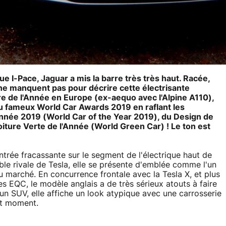
e I-Pace, Jaguar a mis la barre très très haut. Racée,
 ne manquent pas pour décrire cette électrisante
re de l'Année en Europe (ex-aequo avec l'Alpine A110),
 au fameux World Car Awards 2019 en raflant les
'année 2019 (World Car of the Year 2019), du Design de
oiture Verte de l'Année (World Green Car) ! Le ton est
 entrée fracassante sur le segment de l'électrique haut de
ble rivale de Tesla, elle se présente d'emblée comme l'un
u marché. En concurrence frontale avec la Tesla X, et plus
 EQC, le modèle anglais a de très sérieux atouts à faire
 un SUV, elle affiche un look atypique avec une carrosserie
ut moment.