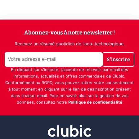
Abonnez-vous à notre newsletter !
Recevez un résumé quotidien de l'actu technologique.
S'inscrire
En cliquant sur s'inscrire, j’accepte de recevoir par email des
informations, actualités et offres commerciales de Clubic.
Conformément au RGPD, vous pouvez retirer votre consentement
à tout moment en cliquant sur le lien de désinscription présent
dans chaque email. Pour en savoir plus sur la gestion de vos
données, consultez notre
Politique de confidentialité