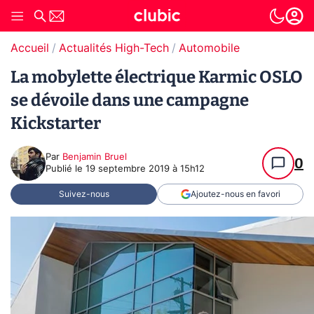
Accueil
Actualités High-Tech
Automobile
La mobylette électrique Karmic OSLO
se dévoile dans une campagne
Kickstarter
Par
Benjamin Bruel
0
Publié le
19 septembre 2019 à 15h12
Suivez-nous
Ajoutez-nous en favori