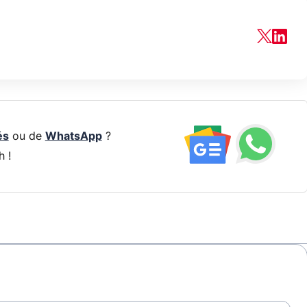
és
ou de
WhatsApp
?
h !