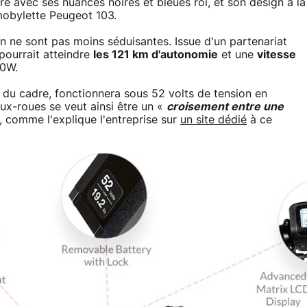
ure avec ses nuances noires et bleues roi, et son design à la
 mobylette Peugeot 103.
on ne sont pas moins séduisantes. Issue d'un partenariat
 pourrait atteindre
les 121 km d'autonomie
et une
vitesse
50W.
e du cadre, fonctionnera sous 52 volts de tension en
ux-roues se veut ainsi être un «
croisement entre une
, comme l'explique l'entreprise sur
un site dédié
à ce