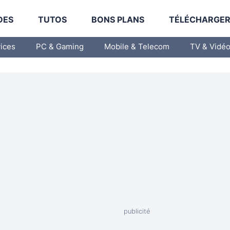
DES
TUTOS
BONS PLANS
TÉLÉCHARGE
vices
PC & Gaming
Mobile & Telecom
TV & Vidé