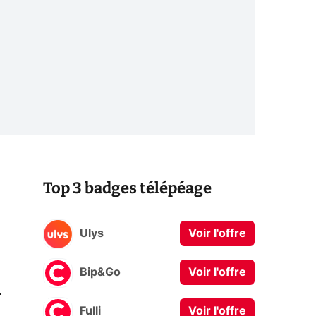
Top 3 badges télépéage
Ulys
Voir l'offre
Bip&Go
Voir l'offre
0
Fulli
Voir l'offre