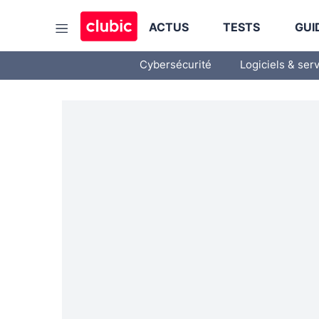
ACTUS
TESTS
GUI
Cybersécurité
Logiciels & ser