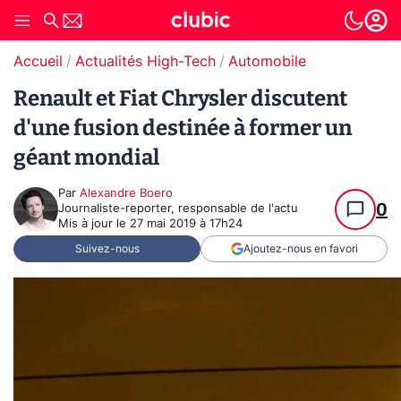
Accueil
Actualités High-Tech
Automobile
Renault et Fiat Chrysler discutent
d'une fusion destinée à former un
géant mondial
Par
Alexandre Boero
0
Journaliste-reporter, responsable de l'actu
Mis à jour le
27 mai 2019 à 17h24
Suivez-nous
Ajoutez-nous en favori