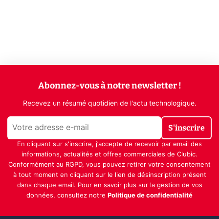
Abonnez-vous à notre newsletter !
Recevez un résumé quotidien de l'actu technologique.
S'inscrire
En cliquant sur s'inscrire, j’accepte de recevoir par email des
informations, actualités et offres commerciales de Clubic.
Conformément au RGPD, vous pouvez retirer votre consentement
à tout moment en cliquant sur le lien de désinscription présent
dans chaque email. Pour en savoir plus sur la gestion de vos
données, consultez notre
Politique de confidentialité