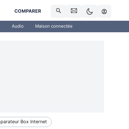
R
COMPARER
o
Audio
Maison connectée
arateur Box Internet