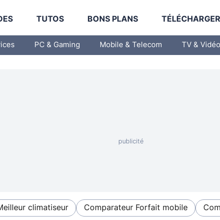
DES
TUTOS
BONS PLANS
TÉLÉCHARGE
vices
PC & Gaming
Mobile & Telecom
TV & Vidé
Meilleur climatiseur
Comparateur Forfait mobile
Comp