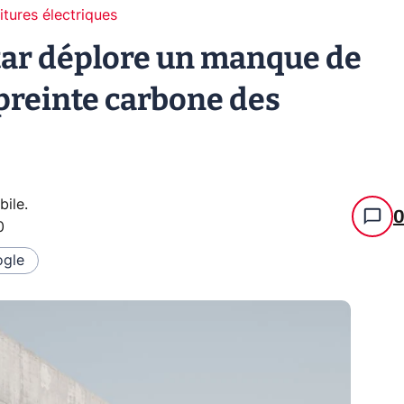
itures électriques
tar déplore un manque de
preinte carbone des
bile
.
0
gle