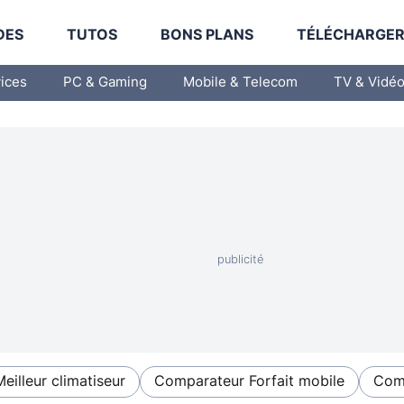
DES
TUTOS
BONS PLANS
TÉLÉCHARGE
vices
PC & Gaming
Mobile & Telecom
TV & Vidé
Meilleur climatiseur
Comparateur Forfait mobile
Comp