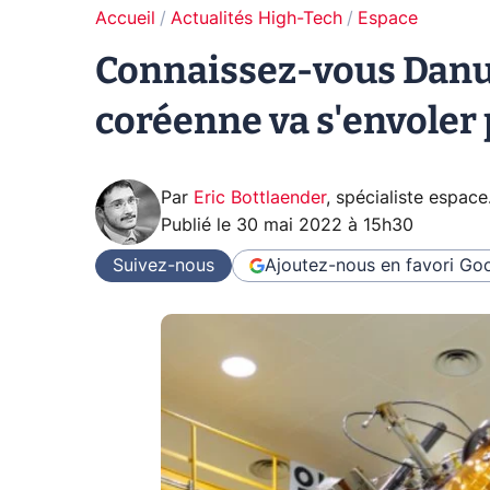
Accueil
Actualités High-Tech
Espace
Connaissez-vous Danur
coréenne va s'envoler 
Par
Eric Bottlaender
,
spécialiste espace
Publié le
30 mai 2022 à 15h30
Suivez-nous
Ajoutez-nous en favori
Goo