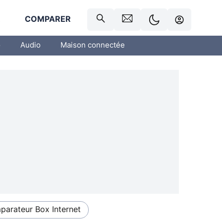
R
COMPARER
o
Audio
Maison connectée
arateur Box Internet