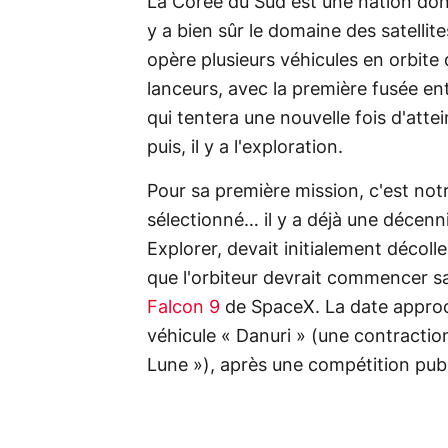
La Corée du Sud est une nation dont
y a bien sûr le domaine des satellite
opère plusieurs véhicules en orbite d
lanceurs, avec la première fusée en
qui tentera une nouvelle fois d'atte
puis, il y a l'exploration.
Pour sa première mission, c'est notre
sélectionné… il y a déjà une décen
Explorer, devait initialement décoll
que l'orbiteur devrait commencer s
Falcon 9
de SpaceX. La date approch
véhicule « Danuri » (une contraction
Lune »), après une compétition publ