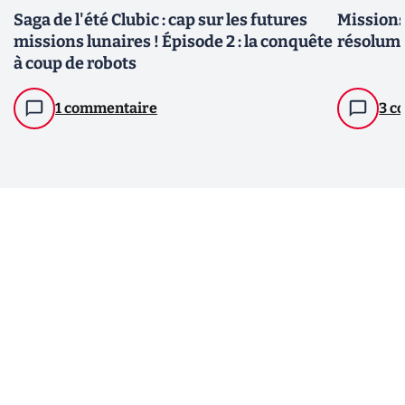
Saga de l'été Clubic : cap sur les futures
Missions
missions lunaires ! Épisode 2 : la conquête
résolume
à coup de robots
1 commentaire
3 c