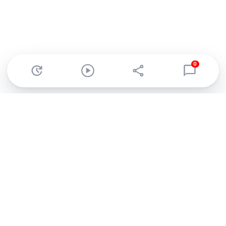
0
Abonnez-vous à notre newsletter !
Recevez un résumé quotidien de l'actu technologique.
S'inscrire
En cliquant sur s'inscrire, j’accepte de recevoir par email des
informations, actualités et offres commerciales de Clubic.
Conformément au RGPD, vous pouvez retirer votre consentement