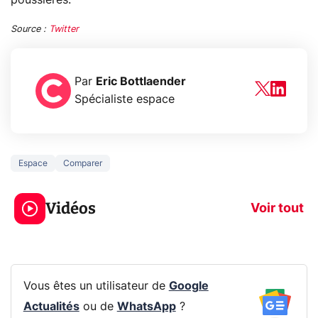
Source :
Twitter
Par
Eric Bottlaender
Spécialiste espace
Espace
Comparer
3 écrans en 1 pour
5 générations
319€ ? Voici L'AOC
jeux dans la
Vidéos
CQ32G4ZA !
prochaine Xbo
Voir tout
Vous êtes un utilisateur de
Google
Actualités
ou de
WhatsApp
?