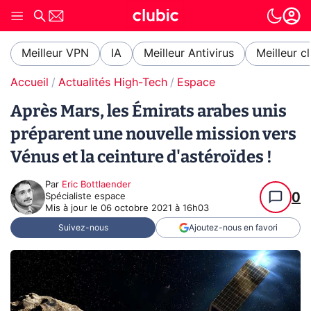
Meilleur VPN
IA
Meilleur Antivirus
Meilleur c
Accueil
Actualités High-Tech
Espace
Après Mars, les Émirats arabes unis
préparent une nouvelle mission vers
Vénus et la ceinture d'astéroïdes !
Par
Eric Bottlaender
0
Spécialiste espace
Mis à jour le
06 octobre 2021 à 16h03
Suivez-nous
Ajoutez-nous en favori