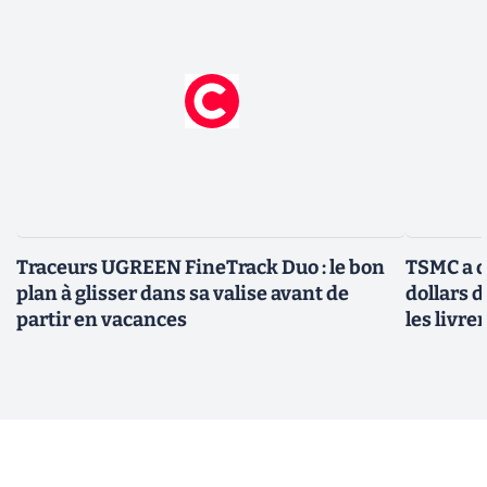
Traceurs UGREEN FineTrack Duo : le bon
TSMC a d
plan à glisser dans sa valise avant de
dollars 
partir en vacances
les livre