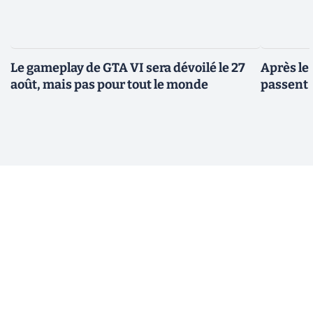
Le gameplay de GTA VI sera dévoilé le 27
Après le
août, mais pas pour tout le monde
passent 