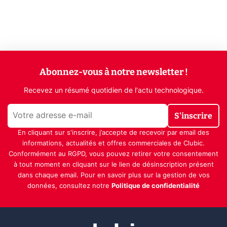
Abonnez-vous à notre newsletter !
Recevez un résumé quotidien de l'actu technologique.
S'inscrire
En cliquant sur s'inscrire, j’accepte de recevoir par email des
informations, actualités et offres commerciales de Clubic.
Conformément au RGPD, vous pouvez retirer votre consentement
à tout moment en cliquant sur le lien de désinscription présent
dans chaque email. Pour en savoir plus sur la gestion de vos
données, consultez notre
Politique de confidentialité