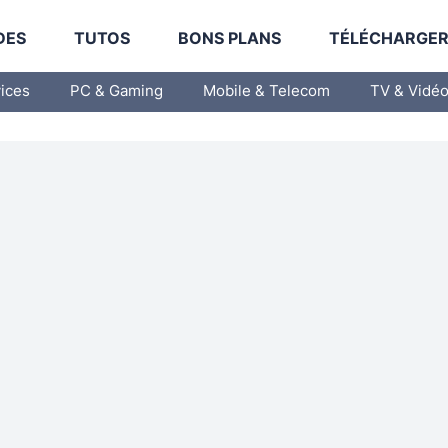
DES
TUTOS
BONS PLANS
TÉLÉCHARGE
vices
PC & Gaming
Mobile & Telecom
TV & Vidé