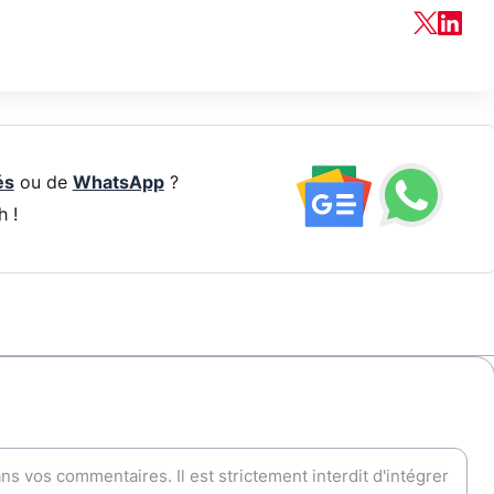
és
ou de
WhatsApp
?
h !