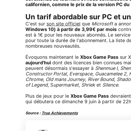
californien, comme le prix de la version PC du
Un tarif abordable sur PC et u
C'est sur
son site officiel
que
Microsoft
a anno
Windows 10) à partir de 3,99€ par mois
contre
est à 1€ pour les nouveaux abonnés. Le service 
pour toute la durée de l'abonnement. La liste de
nombreuses nouveautés.
Évoquons maintenant le
Xbox Game Pass
sur X
aujourd'hui
dont des licences bien connues mais
peuvent désormais s'essayer à
Shenmue I
,
Shen
Constructor Portal
,
Everspace
,
Guacamelee 2
,
Chrome
,
Old mans Journey
,
River Bound
,
Shado
of Legend
, S
upermarket
,
Shriek
et
Silence
.
Plus de jeux pour le
Xbox Game Pass
devraient
qui débutera ce dimanche 9 juin à partir de 22
Source :
True Achievements