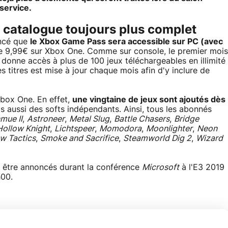
 service.
n catalogue toujours plus complet
ncé que
le Xbox Game Pass sera accessible sur PC (avec
 9,99€ sur Xbox One. Comme sur console, le premier mois
donne accès à plus de 100 jeux téléchargeables en illimité
s titres est mise à jour chaque mois afin d'y inclure de
box One. En effet,
une vingtaine de jeux sont ajoutés dès
 aussi des softs indépendants. Ainsi, tous les abonnés
mue II
,
Astroneer
,
Metal Slug
,
Battle Chasers
,
Bridge
Hollow Knight
,
Lichtspeer
,
Momodora
,
Moonlighter
,
Neon
w Tactics
,
Smoke and Sacrifice
,
Steamworld Dig 2
,
Wizard
 être annoncés durant la conférence
Microsoft
à l'E3 2019
h00.