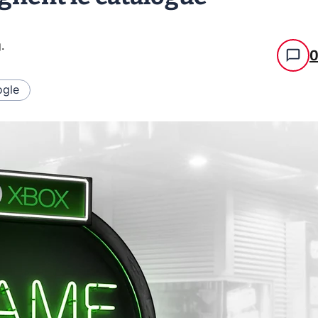
g
.
gle