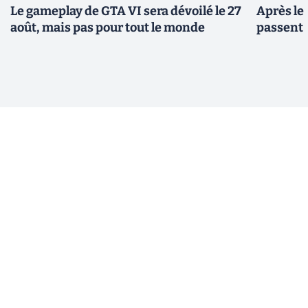
Le gameplay de GTA VI sera dévoilé le 27
Après le
août, mais pas pour tout le monde
passent 