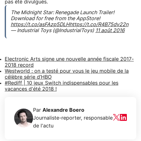
pas été divulgués.
The Midnight Star: Renegade Launch Trailer!
Download for free from the AppStore!
https://t.co/asFAzp5DLH
https://t.co/R4B75dv22n
— Industrial Toys (@IndustrialToys)
11 août 2016
Electronic Arts signe une nouvelle année fiscale 2017-
2018 record
Westworld : on a testé pour vous le jeu mobile de la
célèbre série d’HBO
#Rediff | 10 jeux Switch indispensables pour les
vacances d'été 2018 !
Par
Alexandre Boero
Journaliste-reporter, responsable
de l'actu