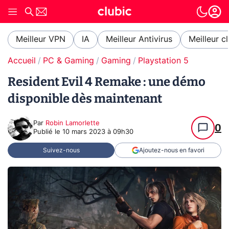
Meilleur VPN
IA
Meilleur Antivirus
Meilleur c
Accueil
PC & Gaming
Gaming
Playstation 5
Resident Evil 4 Remake : une démo
disponible dès maintenant
Par
Robin Lamorlette
0
Publié le
10 mars 2023 à 09h30
Suivez-nous
Ajoutez-nous en favori