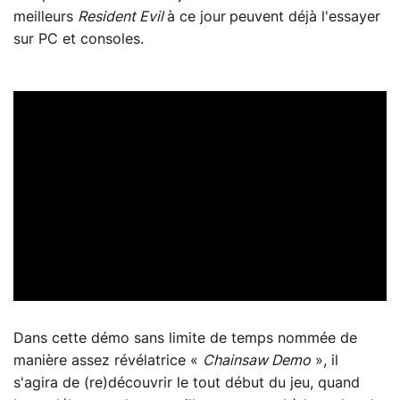
meilleurs
Resident Evil
à ce jour
peuvent déjà l'essayer
sur PC et consoles.
Dans cette démo sans limite de temps nommée de
manière assez révélatrice «
Chainsaw Demo
», il
s'agira de (re)découvrir le tout début du jeu, quand