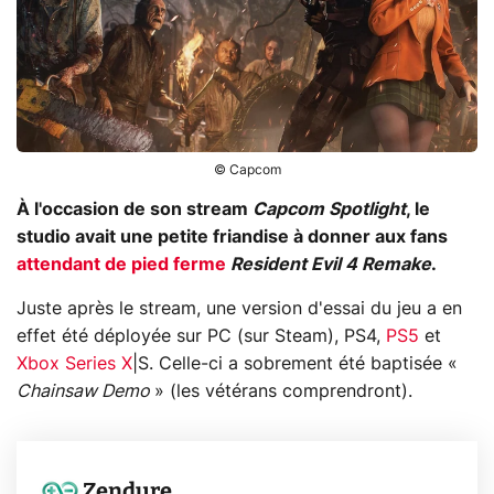
© Capcom
À l'occasion de son stream
Capcom Spotlight
, le
studio avait une petite friandise à donner aux fans
attendant de pied ferme
Resident Evil 4 Remake
.
Juste après le stream, une version d'essai du jeu a en
effet été déployée sur PC (sur Steam), PS4,
PS5
et
Xbox Series X
|S. Celle-ci a sobrement été baptisée «
Chainsaw Demo
» (les vétérans comprendront).
Zendure