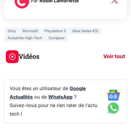
Par
Robin Lamorlette
Sony
Microsoft
Playstation 5
Xbox Series X|S
Actualités High-Tech
Comparer
5 générations de
Ce que vous n
jeux dans la
savez sur la
Vidéos
prochaine Xbox !
navigation pri
Voir tout
Vous êtes un utilisateur de
Google
Actualités
ou de
WhatsApp
?
Suivez-nous pour ne rien rater de l'actu
tech !