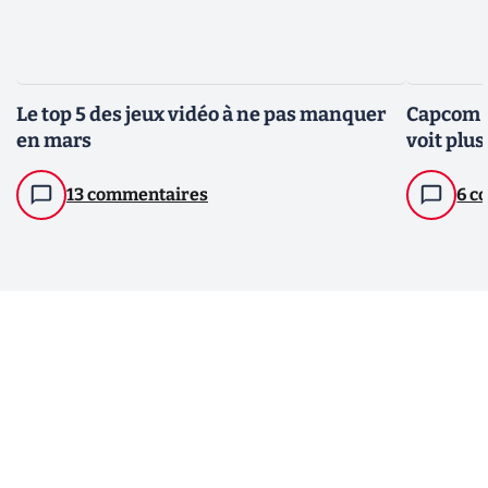
Le top 5 des jeux vidéo à ne pas manquer
Capcom :
en mars
voit plu
13 commentaires
6 c