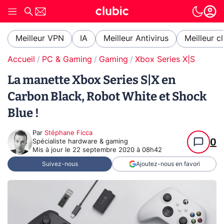
Meilleur VPN
IA
Meilleur Antivirus
Meilleur c
Accueil
PC & Gaming
Gaming
Xbox Series X|S
La manette Xbox Series S|X en
Carbon Black, Robot White et Shock
Blue !
Par
Stéphane Ficca
0
Spécialiste hardware & gaming
Mis à jour le
22 septembre 2020 à 08h42
Suivez-nous
Ajoutez-nous en favori