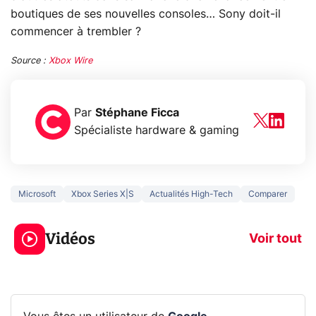
boutiques de ses nouvelles consoles… Sony doit-il
commencer à trembler ?
Source :
Xbox Wire
Par
Stéphane Ficca
Spécialiste hardware & gaming
Microsoft
Xbox Series X|S
Actualités High-Tech
Comparer
3 écrans en 1 pour
5 générations
319€ ? Voici L'AOC
jeux dans la
Vidéos
CQ32G4ZA !
prochaine Xbo
Voir tout