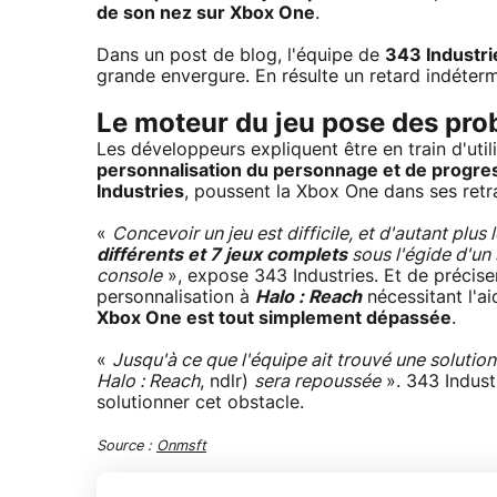
de son nez sur Xbox One
.
Dans un post de blog, l'équipe de
343 Industri
grande envergure. En résulte un retard indéter
Le moteur du jeu pose des pr
Les développeurs expliquent être en train d'utilis
personnalisation du personnage et de progre
Industries
, poussent la Xbox One dans ses ret
«
Concevoir un jeu est difficile, et d'autant p
différents et 7 jeux complets
sous l'égide d'un 
console
», expose 343 Industries. Et de précise
personnalisation à
Halo : Reach
nécessitant l'a
Xbox One est tout simplement dépassée
.
«
Jusqu'à ce que l'équipe ait trouvé une soluti
Halo : Reach
, ndlr)
sera repoussée
». 343 Indust
solutionner cet obstacle.
Source :
Onmsft