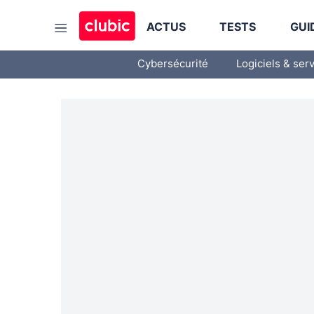
ACTUS
TESTS
GUI
Cybersécurité
Logiciels & ser