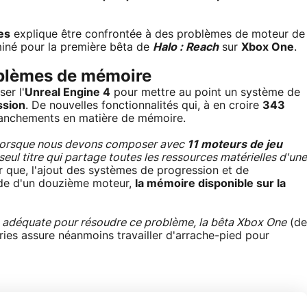
es
explique être confrontée à des problèmes de moteur de
miné pour la première bêta de
Halo : Reach
sur
Xbox One
.
oblèmes de mémoire
er l'
Unreal Engine 4
pour mettre au point un système de
ssion
. De nouvelles fonctionnalités qui, à en croire
343
ranchements en matière de mémoire.
lus lorsque nous devons composer avec
11 moteurs de jeu
seul titre qui partage toutes les ressources matérielles d'une
r que, l'ajout des systèmes de progression et de
ide d'un douzième moteur,
la mémoire disponible sur la
on adéquate pour résoudre ce problème, la bêta Xbox One
(de
ries assure néanmoins travailler d'arrache-pied pour