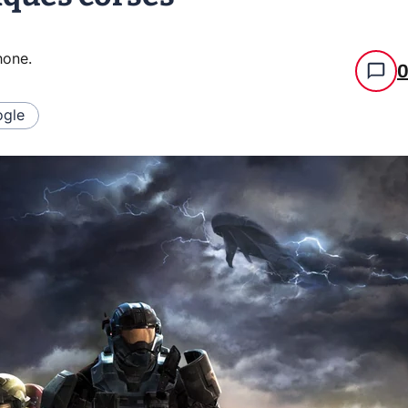
hone
.
gle