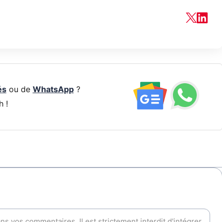
és
ou de
WhatsApp
?
h !