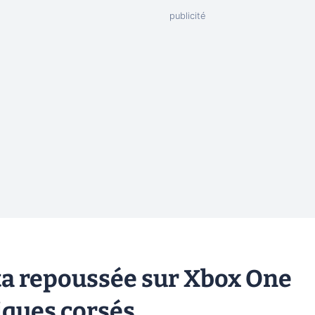
êta repoussée sur Xbox One
niques corsés