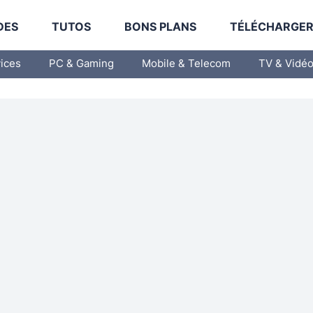
DES
TUTOS
BONS PLANS
TÉLÉCHARGE
vices
PC & Gaming
Mobile & Telecom
TV & Vidé