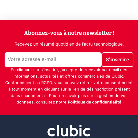
Abonnez-vous à notre newsletter !
Recevez un résumé quotidien de l'actu technologique.
S'inscrire
En cliquant sur s'inscrire, j’accepte de recevoir par email des
informations, actualités et offres commerciales de Clubic.
Conformément au RGPD, vous pouvez retirer votre consentement
à tout moment en cliquant sur le lien de désinscription présent
dans chaque email. Pour en savoir plus sur la gestion de vos
données, consultez notre
Politique de confidentialité