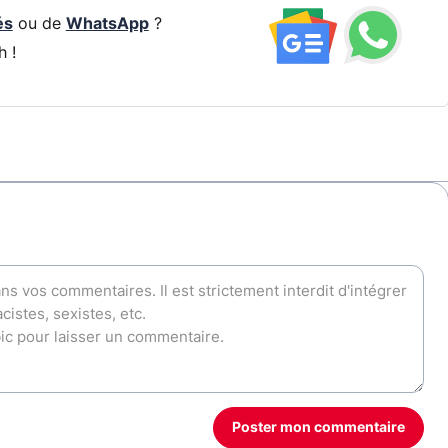
és
ou de
WhatsApp
?
h !
Poster mon commentaire