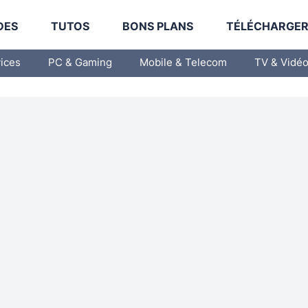
DES
TUTOS
BONS PLANS
TÉLÉCHARGE
vices
PC & Gaming
Mobile & Telecom
TV & Vidé