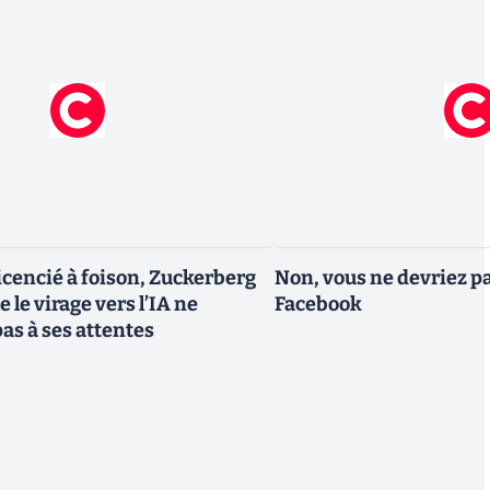
icencié à foison, Zuckerberg
Non, vous ne devriez pa
 le virage vers l’IA ne
Facebook
as à ses attentes