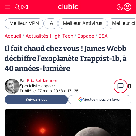
Meilleur VPN
IA
Meilleur Antivirus
Meilleur c
Accueil
Actualités High-Tech
Espace
ESA
Il fait chaud chez vous ! James Webb
déchiffre l'exoplanète Trappist-1b, à
40 années-lumière
Par
Eric Bottlaender
0
Spécialiste espace
Publié le
27 mars 2023 à 17h35
Suivez-nous
Ajoutez-nous en favori