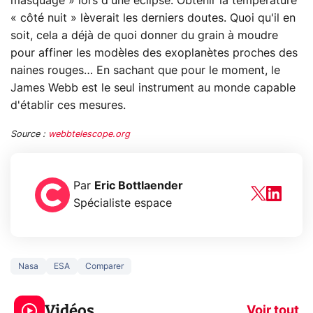
masquage » lors d'une éclipse. Obtenir la température
« côté nuit » lèverait les derniers doutes. Quoi qu'il en
soit, cela a déjà de quoi donner du grain à moudre
pour affiner les modèles des exoplanètes proches des
naines rouges… En sachant que pour le moment, le
James Webb est le seul instrument au monde capable
d'établir ces mesures.
Source :
webbtelescope.org
Par
Eric Bottlaender
Spécialiste espace
Nasa
ESA
Comparer
3 écrans en 1 pour
5 générations
319€ ? Voici L'AOC
jeux dans la
Vidéos
CQ32G4ZA !
prochaine Xbo
Voir tout