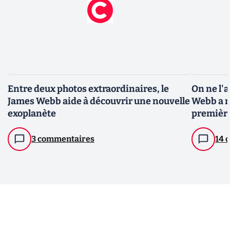
Entre deux photos extraordinaires, le
On ne l'a
James Webb aide à découvrir une nouvelle
Webb a r
exoplanète
première
3 commentaires
14 