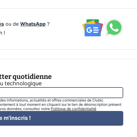
és
ou de
WhatsApp
?
h !
tter quotidienne
tu technologique
l des informations, actualités et offres commerciales de Clubic.
tement à tout moment en cliquant sur le lien de désinscription présent
e vos données, consultez notre
Politique de confidentialité
e m'inscris !