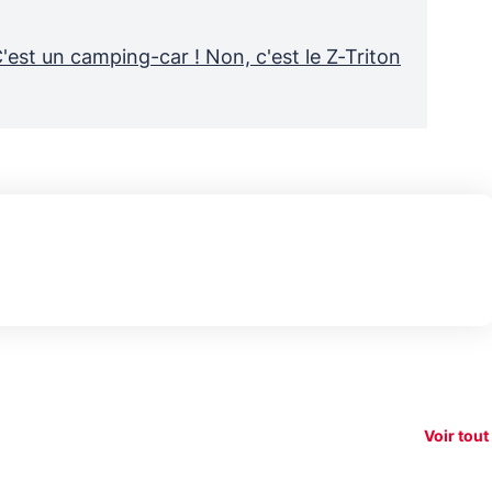
C'est un camping-car ! Non, c'est le Z-Triton
150€
xAI attaque la
remboursés
Starli
e tease
loi anti-
sur votre
Amazo
xel 11
dénudement
nouveau
guerr
Voir tout
par IA
smartphone ?
résea