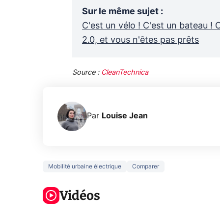
Sur le même sujet
:
C'est un vélo ! C'est un bateau ! 
2.0, et vous n'êtes pas prêts
Source :
CleanTechnica
Par
Louise Jean
Mobilité urbaine électrique
Comparer
5 générations
Ce que vous
de jeux dans
ne savez sur
Googl
la prochaine
Vidéos
la navigation
son Pi
Xbox !
privée !
Pro