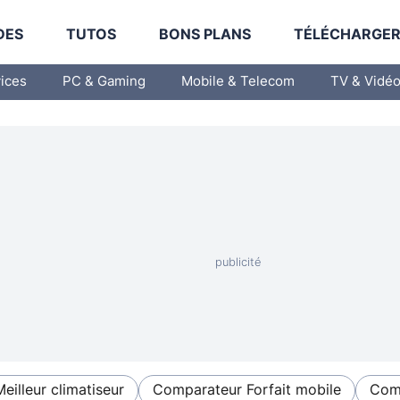
DES
TUTOS
BONS PLANS
TÉLÉCHARGE
vices
PC & Gaming
Mobile & Telecom
TV & Vidé
Meilleur climatiseur
Comparateur Forfait mobile
Comp