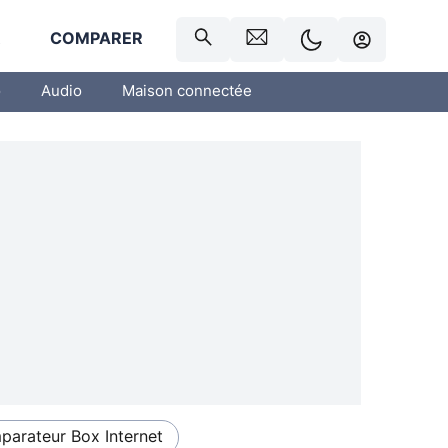
R
COMPARER
o
Audio
Maison connectée
arateur Box Internet