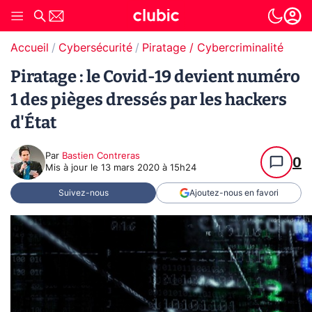
Accueil
Cybersécurité
Piratage / Cybercriminalité
Piratage : le Covid-19 devient numéro
1 des pièges dressés par les hackers
d'État
Par
Bastien Contreras
0
Mis à jour le
13 mars 2020 à 15h24
Suivez-nous
Ajoutez-nous en favori