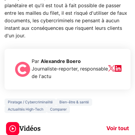
planétaire et qu'il est tout à fait possible de passer
entre les mailles du filet, il est risqué d'utiliser de faux
documents, les cybercriminels ne pensant à aucun
instant aux conséquences que risquent leurs clients
d'un jour.
Par
Alexandre Boero
Journaliste-reporter, responsable
de l'actu
Piratage / Cybercriminalité
Bien-être & santé
Actualités High-Tech
Comparer
3 écrans en 1 pour
5 générations
319€ ? Voici L'AOC
jeux dans la
Vidéos
CQ32G4ZA !
prochaine Xbo
Voir tout