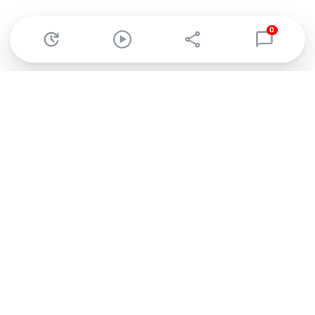
0
Abonnez-vous à notre newsletter !
Recevez un résumé quotidien de l'actu technologique.
S'inscrire
En cliquant sur s'inscrire, j’accepte de recevoir par email des
informations, actualités et offres commerciales de Clubic.
Conformément au RGPD, vous pouvez retirer votre consentement
à tout moment en cliquant sur le lien de désinscription présent
dans chaque email. Pour en savoir plus sur la gestion de vos
données, consultez notre
Politique de confidentialité