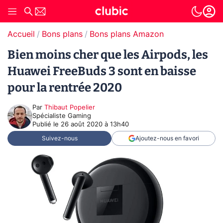
Accueil
Bons plans
Bons plans Amazon
Bien moins cher que les Airpods, les
Huawei FreeBuds 3 sont en baisse
pour la rentrée 2020
Par
Thibaut Popelier
Spécialiste Gaming
Publié le
26 août 2020 à 13h40
Suivez-nous
Ajoutez-nous en favori