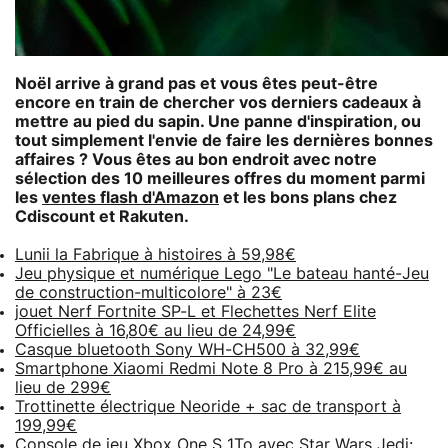
Noël arrive à grand pas et vous êtes peut-être
encore en train de chercher vos derniers cadeaux à
mettre au pied du sapin. Une panne d'inspiration, ou
tout simplement l'envie de faire les dernières bonnes
affaires ? Vous êtes au bon endroit avec notre
sélection des 10 meilleures offres du moment parmi
les
ventes flash d'Amazon
et les bons plans chez
Cdiscount et Rakuten.
Lunii la Fabrique à histoires à 59,98€
Jeu physique et numérique Lego "Le bateau hanté-Jeu
de construction-multicolore" à 23€
jouet Nerf Fortnite SP-L et Flechettes Nerf Elite
Officielles à 16,80€ au lieu de 24,99€
Casque bluetooth Sony WH-CH500 à 32,99€
Smartphone Xiaomi Redmi Note 8 Pro à 215,99€ au
lieu de 299€
Trottinette électrique Neoride + sac de transport à
199,99€
Console de jeu Xbox One S 1To avec Star Wars Jedi: