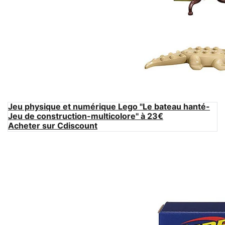
Jeu physique et numérique Lego "Le bateau hanté-
Jeu de construction-multicolore" à 23€
Acheter sur Cdiscount