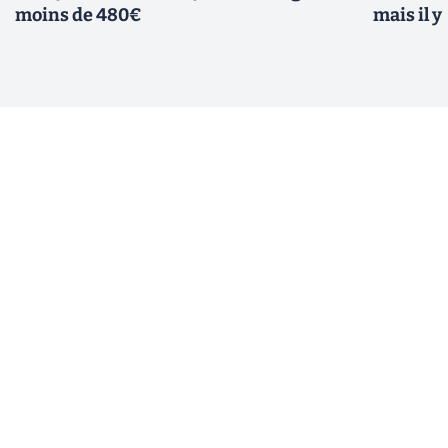
moins de 480€
mais il 