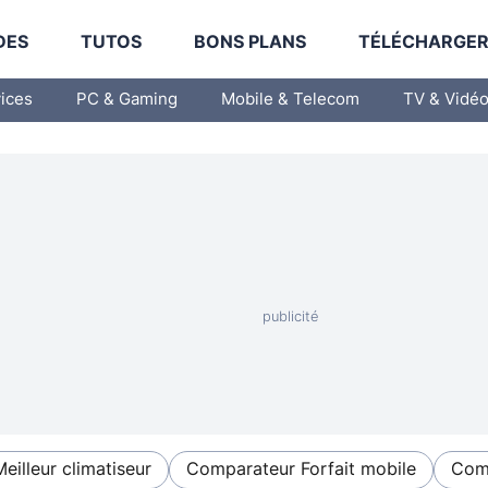
DES
TUTOS
BONS PLANS
TÉLÉCHARGE
vices
PC & Gaming
Mobile & Telecom
TV & Vidé
Meilleur climatiseur
Comparateur Forfait mobile
Comp