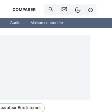
R
COMPARER
o
Audio
Maison connectée
arateur Box Internet