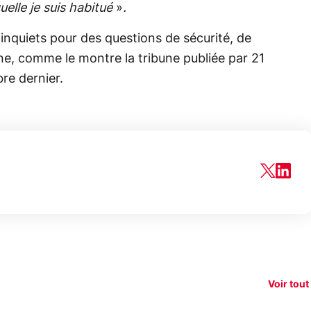
quelle je suis habitué
»
.
 inquiets pour des questions de sécurité, de
e, comme le montre la tribune publiée par 21
re dernier.
150€
e vous
xAI attaque la
remb
vez sur
Google tease
loi anti-
sur v
vigation
son Pixel 11
dénudement
nouv
Voir tout
 !
Pro
par IA
smart