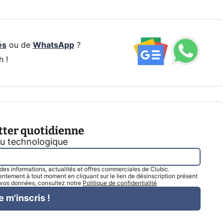
és
ou de
WhatsApp
?
h !
tter quotidienne
tu technologique
l des informations, actualités et offres commerciales de Clubic.
tement à tout moment en cliquant sur le lien de désinscription présent
e vos données, consultez notre
Politique de confidentialité
e m'inscris !