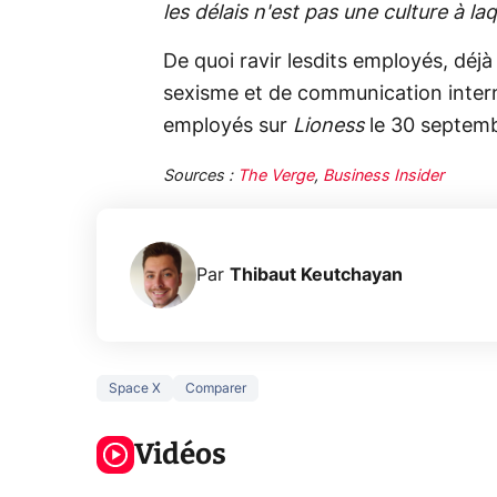
les délais n'est pas une culture à la
De quoi ravir lesdits employés, déjà
sexisme et de communication intern
employés sur
Lioness
le 30 septemb
Sources :
The Verge
,
Business Insider
Par
Thibaut Keutchayan
Space X
Comparer
3 écrans en 1
5 générations
Ce qu
pour 319€ ?
de jeux dans
ne sa
Voici L'AOC
Vidéos
la prochaine
la na
CQ32G4ZA !
Xbox !
privée