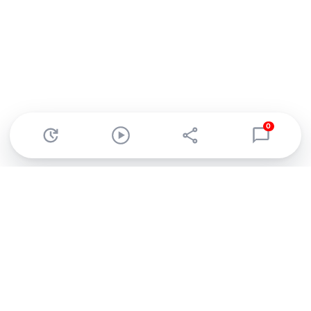
0
Abonnez-vous à notre newsletter !
Recevez un résumé quotidien de l'actu technologique.
S'inscrire
En cliquant sur s'inscrire, j’accepte de recevoir par email des