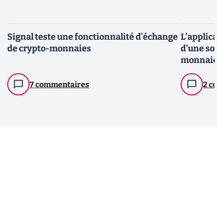
Signal teste une fonctionnalité d’échange
L’applica
de crypto-monnaies
d’une so
monnai
7 commentaires
2 c