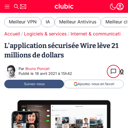
Meilleur VPN
IA
Meilleur Antivirus
Meilleur c
Accueil
Logiciels & services
Internet & communication
L'application sécurisée Wire lève 21
millions de dollars
Par
Bruno Poncet
0
Publié le
16 avril 2021 à 15h42
Suivez-nous
Ajoutez-nous en favori