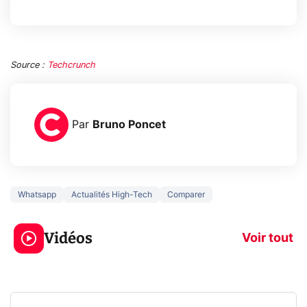
Source :
Techcrunch
Par
Bruno Poncet
Whatsapp
Actualités High-Tech
Comparer
5 générations de
Ce que vous n
jeux dans la
savez sur la
Vidéos
prochaine Xbox !
navigation pri
Voir tout