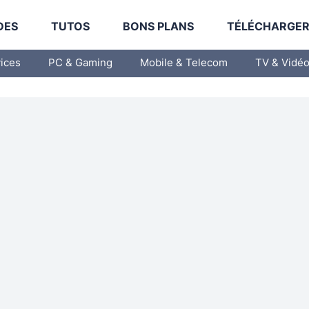
DES
TUTOS
BONS PLANS
TÉLÉCHARGE
vices
PC & Gaming
Mobile & Telecom
TV & Vidé