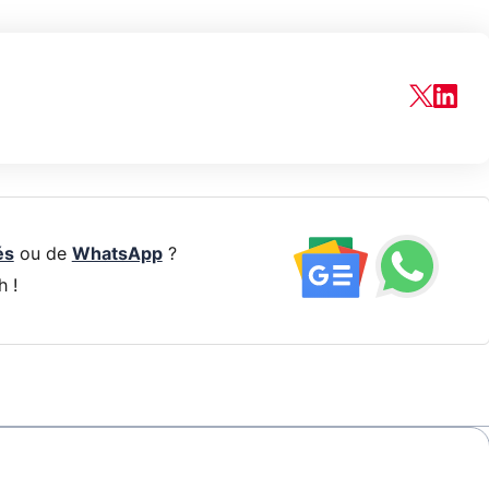
és
ou de
WhatsApp
?
h !