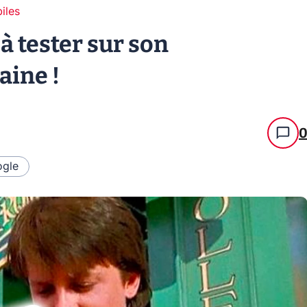
iles
à tester sur son
aine !
gle