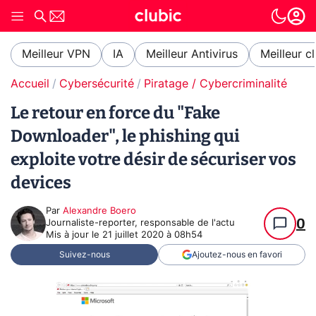
Meilleur VPN
IA
Meilleur Antivirus
Meilleur c
Accueil
Cybersécurité
Piratage / Cybercriminalité
Le retour en force du "Fake
Downloader", le phishing qui
exploite votre désir de sécuriser vos
devices
Par
Alexandre Boero
0
Journaliste-reporter, responsable de l'actu
Mis à jour le
21 juillet 2020 à 08h54
Suivez-nous
Ajoutez-nous en favori