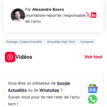
Par
Alexandre Boero
Journaliste-reporter, responsable
de l'actu
Piratage / Cybercriminalité
Actualités High-Tech
Comparer
3 écrans en 1 pour
5 générations
319€ ? Voici L'AOC
jeux dans la
Vidéos
CQ32G4ZA !
prochaine Xbo
Voir tout
Vous êtes un utilisateur de
Google
Actualités
ou de
WhatsApp
?
Suivez-nous pour ne rien rater de l'actu
tech !