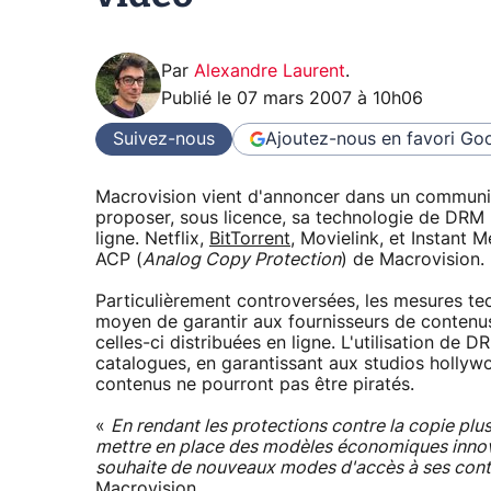
Par
Alexandre Laurent
.
Publié le
07 mars 2007 à 10h06
Suivez-nous
Ajoutez-nous en favori
Goo
Macrovision vient d'annoncer dans un communiq
proposer, sous licence, sa technologie de DRM 
ligne. Netflix,
BitTorrent
, Movielink, et Instant 
ACP (
Analog Copy Protection
) de Macrovision.
Particulièrement controversées, les mesures te
moyen de garantir aux fournisseurs de contenus 
celles-ci distribuées en ligne. L'utilisation de
catalogues, en garantissant aux studios hollyw
contenus ne pourront pas être piratés.
«
En rendant les protections contre la copie plus
mettre en place des modèles économiques inno
souhaite de nouveaux modes d'accès à ses conte
Macrovision.