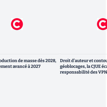
production de masse dès 2028,
Droit d’auteur et cont
ement avancé à 2027
géoblocages, la CJUE éca
responsabilité des VP