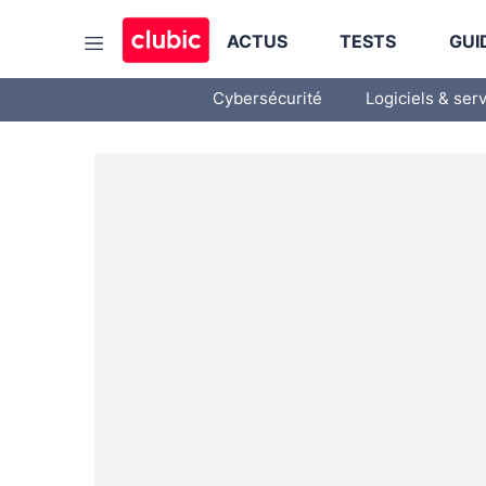
ACTUS
TESTS
GUI
Cybersécurité
Logiciels & ser