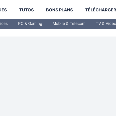
DES
TUTOS
BONS PLANS
TÉLÉCHARGE
vices
PC & Gaming
Mobile & Telecom
TV & Vidé