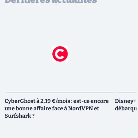
CyberGhost à 2,19 €/mois : est-ce encore
Disney+ :
une bonne affaire face à NordVPN et
débarque
Surfshark ?