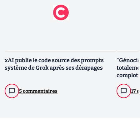
xAI publie le code source des prompts
"Génocid
système de Grok après ses dérapages
totaleme
comploti
5 commentaires
17 