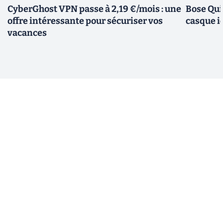
CyberGhost VPN passe à 2,19 €/mois : une
Bose Qui
offre intéressante pour sécuriser vos
casque i
vacances