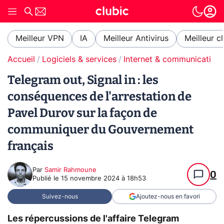
Meilleur VPN
IA
Meilleur Antivirus
Meilleur c
Accueil
Logiciels & services
Internet & communication
Telegram out, Signal in : les
conséquences de l'arrestation de
Pavel Durov sur la façon de
communiquer du Gouvernement
français
Par
Samir Rahmoune
0
Publié le
15 novembre 2024 à 18h53
Suivez-nous
Ajoutez-nous en favori
Les répercussions de l'affaire Telegram