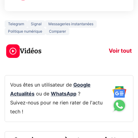
Telegram
Signal
Messageries instantanées
Politique numérique
Comparer
5 générations de
Ce que vous n
jeux dans la
savez sur la
Vidéos
prochaine Xbox !
navigation pri
Voir tout
Vous êtes un utilisateur de
Google
Actualités
ou de
WhatsApp
?
Suivez-nous pour ne rien rater de l'actu
tech !