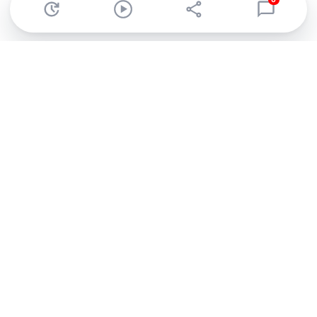
0
Abonnez-vous à notre newsletter !
Recevez un résumé quotidien de l'actu technologique.
S'inscrire
En cliquant sur s'inscrire, j’accepte de recevoir par email des
informations, actualités et offres commerciales de Clubic.
Conformément au RGPD, vous pouvez retirer votre consentement
à tout moment en cliquant sur le lien de désinscription présent
dans chaque email. Pour en savoir plus sur la gestion de vos
données, consultez notre
Politique de confidentialité