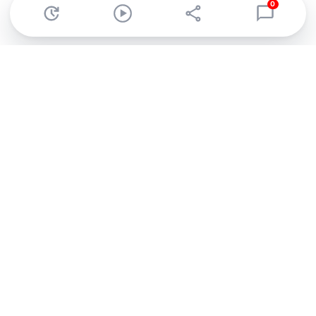
0
Abonnez-vous à notre newsletter !
Recevez un résumé quotidien de l'actu technologique.
S'inscrire
En cliquant sur s'inscrire, j’accepte de recevoir par email des
informations, actualités et offres commerciales de Clubic.
Conformément au RGPD, vous pouvez retirer votre consentement
à tout moment en cliquant sur le lien de désinscription présent
dans chaque email. Pour en savoir plus sur la gestion de vos
données, consultez notre
Politique de confidentialité