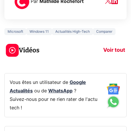
Par
Mathilde Rochefort
Microsoft
Windows 11
Actualités High-Tech
Comparer
3 écrans en 1 pour
5 générations
319€ ? Voici L'AOC
jeux dans la
Vidéos
CQ32G4ZA !
prochaine Xbo
Voir tout
Vous êtes un utilisateur de
Google
Actualités
ou de
WhatsApp
?
Suivez-nous pour ne rien rater de l'actu
tech !