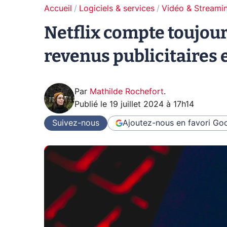
Accueil
Logiciels & services
Vidéo & Streami
Netflix compte toujour
revenus publicitaires 
Par
Mathilde Rochefort
.
Publié le
19 juillet 2024 à 17h14
Suivez-nous
Ajoutez-nous en favori
Goo