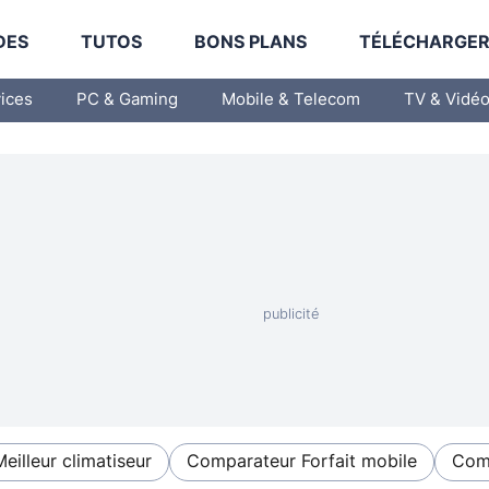
DES
TUTOS
BONS PLANS
TÉLÉCHARGE
vices
PC & Gaming
Mobile & Telecom
TV & Vidé
Meilleur climatiseur
Comparateur Forfait mobile
Comp