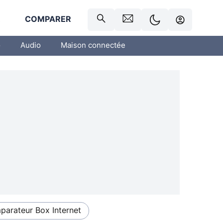
R
COMPARER
o
Audio
Maison connectée
arateur Box Internet