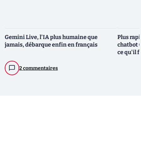
Gemini Live, l'IA plus humaine que
Plus rapi
jamais, débarque enfin en français
chatbot G
ce qu'il 
2 commentaires