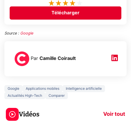
Télécharger
Source :
Google
Par
Camille Coirault
Google
Applications mobiles
Intelligence artificielle
Actualités High-Tech
Comparer
5 générations de
Ce que vous n
jeux dans la
savez sur la
Vidéos
prochaine Xbox !
navigation pri
Voir tout