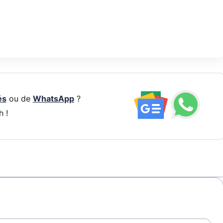
és
ou de
WhatsApp
?
h !