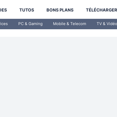
DES
TUTOS
BONS PLANS
TÉLÉCHARGE
vices
PC & Gaming
Mobile & Telecom
TV & Vidé